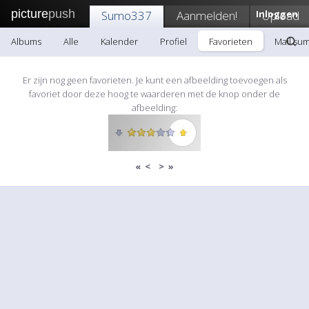
picture
push
Sumo337
Aanmelden!
Inloggen
Upload
Albums
Alle
Kalender
Profiel
Favorieten
Mail su
Er zijn nog geen favorieten. Je kunt een afbeelding toevoegen als
favoriet door deze hoog te waarderen met de knop onder de
afbeelding:
«
<
>
»